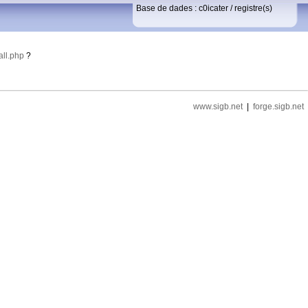
Base de dades :
c0icater
/
registre(s)
tall.php
?
www.sigb.net
|
forge.sigb.net