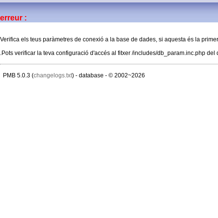
erreur :
Verifica els teus paràmetres de conexió a la base de dades, si aquesta és la primer
.Pots verificar la teva configuració d'accés al fitxer /includes/db_param.inc.php del 
PMB 5.0.3 (
changelogs.txt
) - database
- © 2002~2026