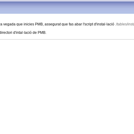
a vegada que inicies PMB, assegurat que fas abar l'script d'instal·lació
./tables/ins
directori d'intal·lació de PMB.